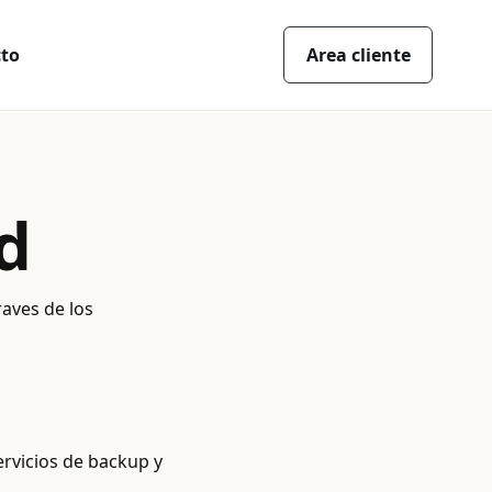
to
Area cliente
d
raves de los
ervicios de backup y